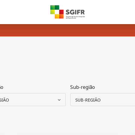
ão
Sub-região