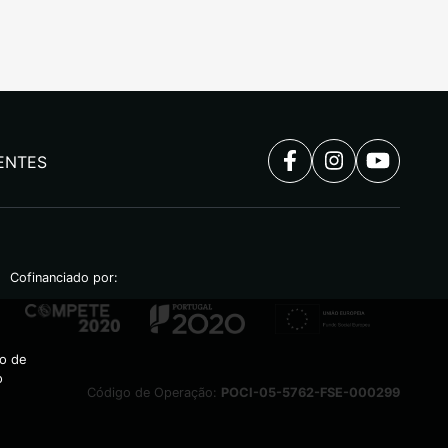
ENTES
Cofinanciado por:
ão de
o
Código de Operação:
POCI-05-5762-FSE-000299