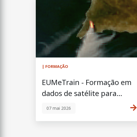
| FORMAÇÃO
EUMeTrain - Formação em
dados de satélite para
incêndios rurais | 1–3
07 mai 2026
junho 2026