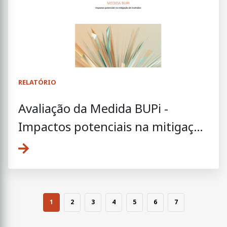
RELATÓRIO
Avaliação da Medida BUPi -
Impactos potenciais na mitigação
de incêndios
1
2
3
4
5
6
7