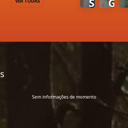
S
G
VER TODAS
E
U
E
R
P
A
R
,
O
P
s
T
E
E
S
Sem informações de momento
J
S
A
O
-
A