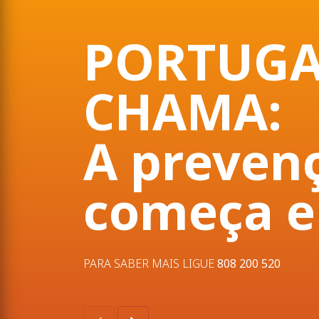
PORTUGA
CHAMA:
A preven
começa e
PARA SABER MAIS LIGUE
808 200 520