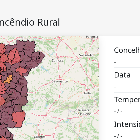
SA
BE
Incêndio Rural
R
MA
IS
Concel
-
Data
-
Temper
- / -
Intensi
- / -