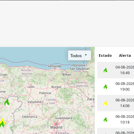
S
S
E
S
D
E
O
G
Estado
Alerta
S
U
04-08-202
I
R
16:49
N
A
06-08-202
19:00
C
S
06-08-202
14:06
Ê
06-08-202
N
10:18
06-08-202