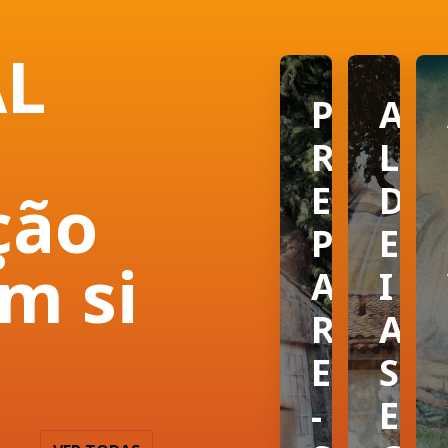
L
PORTUGAL CH
P
A
R
L
E
D
ção
P
E
m si
A
I
R
A
E
S
-
E