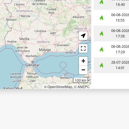
D
16:40
I
06-08-202
15:55
O
06-08-202
17:38
S
06-08-202
R
17:29
U
28-07-202
14:01
R
A
I
S