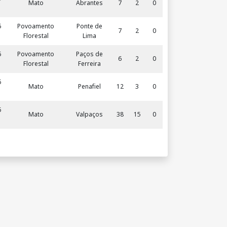
c
T
R
Mato
Abrantes
7
2
0
BE
MA
a
O
R
6
Povoamento
Ponte de
IS
7
2
0
Florestal
Lima
MA
D
IS
6
Povoamento
Paços de
6
2
0
Florestal
Ferreira
SA
O
BE
6
Mato
Penafiel
12
3
0
S
R
MA
6
Mato
Valpaços
IS
38
15
0
SA
BE
R
MA
IS