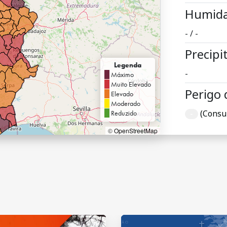
Humida
- / -
Precipi
Legenda
-
Máximo
Muito Elevado
Perigo 
Elevado
Moderado
-
(Consu
Reduzido
©
OpenStreetMap