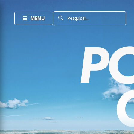
MENU
Pesquisar...
P