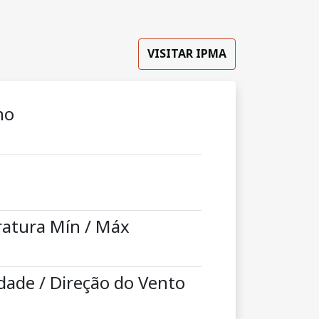
VISITAR IPMA
ho
atura Mín / Máx
dade / Direção do Vento