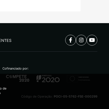
ENTES
Cofinanciado por:
ão de
o
Código de Operação:
POCI-05-5762-FSE-000299