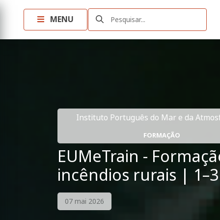
MENU
Pesquisar...
Instituto Português do Mar e da Atmosfe
FORMAÇÃO
EUMeTrain - Formação
incêndios rurais | 1–
07 mai 2026