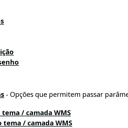
os
ição
esenho
as
- Opções que permitem passar parâme
do tema / camada WMS
 ao tema / camada WMS