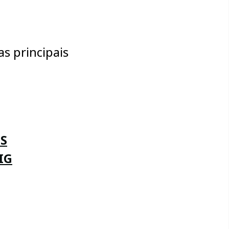
s principais
IS
IG