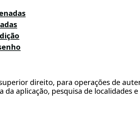
denadas
nadas
dição
esenho
uperior direito, para operações de auten
ha da aplicação, pesquisa de localidades e