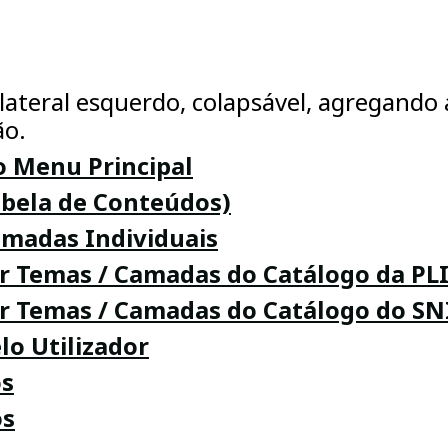
ateral esquerdo, colapsável, agregando a
ão.
 o Menu Principal
abela de Conteúdos)
amadas Individuais
ar Temas / Camadas do Catálogo da PL
ar Temas / Camadas do Catálogo do SN
o Utilizador
os
os