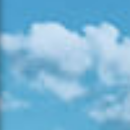
16:49
05-08-
Povoamento
2026
Abrantes
1
1
0
Florestal
15:56
05-08-
2026
Mato
Abrantes
0
0
0
13:38
06-08-
2026
Mato
Mangualde
159
48
0
14:06
06-08-
Consolidação
2026
Leiria
2
1
0
de Rescaldo
10:18
06-08-
2026
Mato
Abrantes
9
3
0
16:40
06-08-
Ponte de
2026
Agrícola
22
6
0
Sor