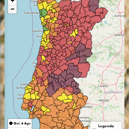
+
−
Qui, 6 Ago
Legenda