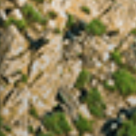
Humidade Relativa Mín /
Máx
- / -
Precipitação
-
Perigo de Incêndio Rural
-
(Consulte as condicionantes)
Notícias em Destaque