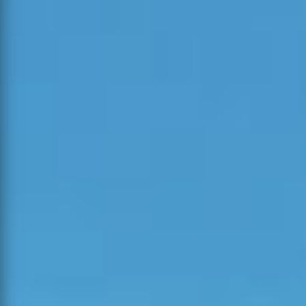
Estado
Alerta
Tipo
Concelho
04-08-
Povoamento
2026
Pombal
9
3
0
Florestal