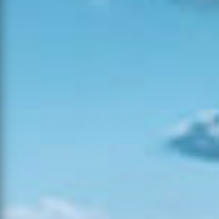
19:40
06-08-
2026
Mato
Seia
67
19
0
19:00
06-08-
2026
Mato
Tomar
0
0
0
17:08
05-08-
Povoamento
2026
Mação
15
5
0
Florestal
13:35
06-08-
Consolidação
2026
Arronches
11
4
0
de Rescaldo
18:52
06-08-
2026
Mato
Amadora
35
12
0
16:58
06-08-
2026
Agrícola
Tomar
23
6
0
17:55