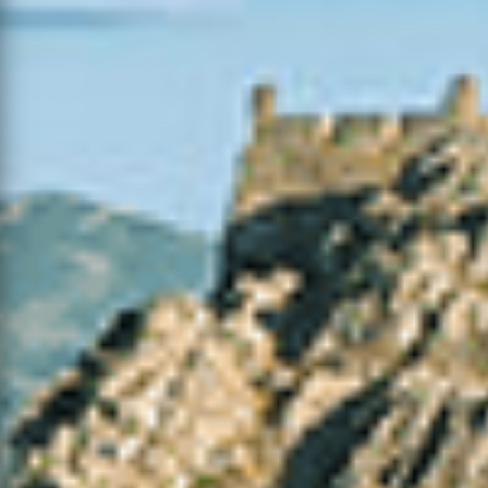
06-08-
Paços de
2026
Mato
6
2
0
Ferreira
17:38
06-08-
2026
Mato
Valpaços
5
1
0
16:50
06-08-
2026
Mato
Vila Verde
10
3
0
19:15
28-07-
2026
Mato
Valpaços
43
16
0
14:01
06-08-
2026
Mato
Penafiel
22
5
0
17:29
06-08-
Povoamento
Ponte de
2026
26
8
0
Florestal
Lima
15:55