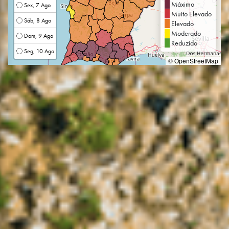
Máximo
Sex, 7 Ago
Muito Elevado
Sáb, 8 Ago
Elevado
Moderado
Dom, 9 Ago
Reduzido
Seg, 10 Ago
©
OpenStreetMap
Concelho
-
Data
-
Temperatura Mín / Máx
- / -
Intensidade / Direção do
Vento
- / -