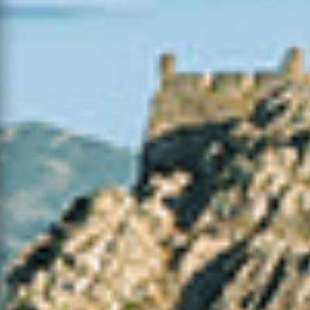
06-08-
2026
Mato
Valpaços
5
1
0
16:50
06-08-
2026
Mato
Penafiel
22
5
0
17:29
06-08-
2026
Mato
Vila Verde
10
3
0
19:15
06-08-
Paços de
2026
Mato
6
2
0
Ferreira
17:38
06-08-
Povoamento
Ponte de
2026
26
8
0
Florestal
Lima
15:55
28-07-
2026
Mato
Valpaços
43
16
0
14:01