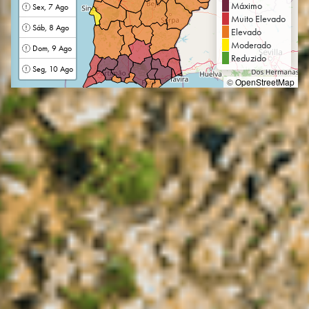
Máximo
Sex, 7 Ago
Muito Elevado
Sáb, 8 Ago
Elevado
Moderado
Dom, 9 Ago
Reduzido
Seg, 10 Ago
©
OpenStreetMap
Concelho
-
Data
-
Temperatura Mín / Máx
- / -
Intensidade / Direção do
Vento
- / -