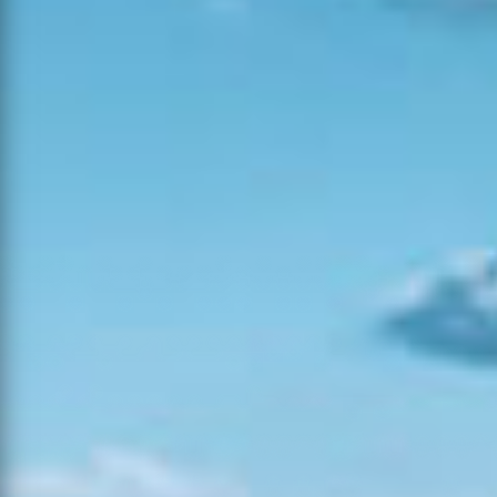
13:38
06-08-
2026
Agrícola
Tomar
23
6
0
17:55
06-08-
2026
Mato
Abrantes
11
4
0
16:40
06-08-
Consolidação
2026
Arronches
11
4
0
de Rescaldo
18:52
06-08-
2026
Mato
Tomar
0
0
0
17:08
05-08-
Povoamento
2026
Mação
15
5
0
Florestal
13:35
06-08-
2026
Mato
Amadora
35
12
0
16:58