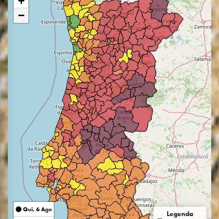
+
−
Qui, 6 Ago
Legenda