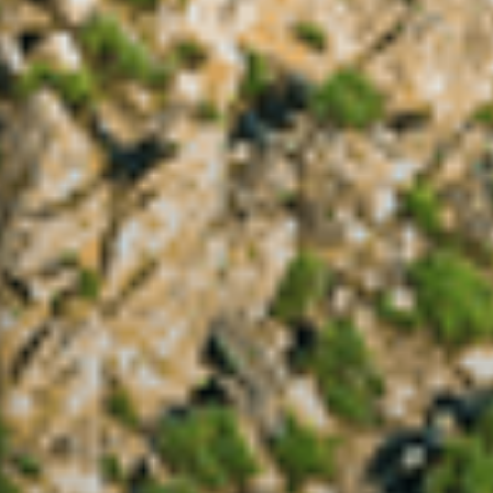
Humidade Relativa Mín /
Máx
- / -
Precipitação
-
Perigo de Incêndio Rural
-
(Consulte as condicionantes)
Notícias em Destaque