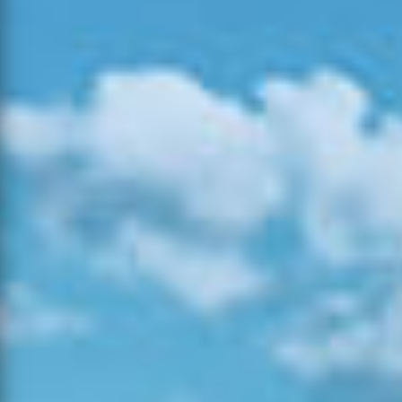
15:56
06-08-
Ponte de
2026
Agrícola
22
6
0
Sor
19:40
04-08-
Povoamento
2026
Pombal
9
3
0
Florestal
16:49
06-08-
Consolidação
2026
Leiria
2
1
0
de Rescaldo
10:18
06-08-
2026
Mato
Seia
70
19
0
19:00
06-08-
2026
Mato
Mangualde
161
49
0
14:06
05-08-
2026
Mato
Abrantes
0
0
0