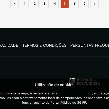
1
2
3
4
5
6
7
IVACIDADE
TERMOS E CONDIÇÕES
PERGUNTAS FREQU
Utilização de cookies
ontinuar a navegação está a aceitar a
Política de Privacidade
, a utilizaç
cookies e/ou o armazenamento local de componentes indispensáveis a
funcionamento do Portal Público do SGIFR.