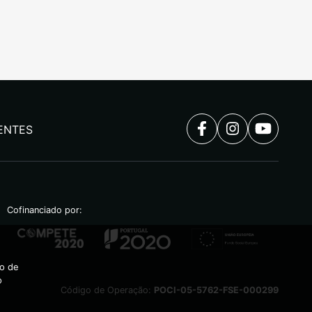
ENTES
Cofinanciado por:
ão de
o
Código de Operação:
POCI-05-5762-FSE-000299