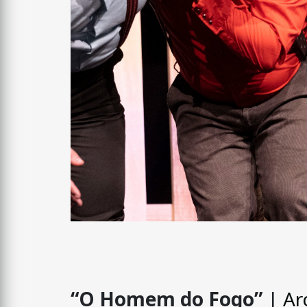
“O Homem do Fogo”
|
Ar