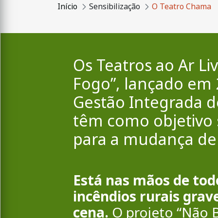
Início
Sensibilização
O Teatro Chama
Os Teatros ao Ar L
Fogo”, lançado em 2
Gestão Integrada de
têm como objetivo s
para a mudança de 
Está nas mãos de tod
incêndios rurais grav
cena.
O projeto “Não 