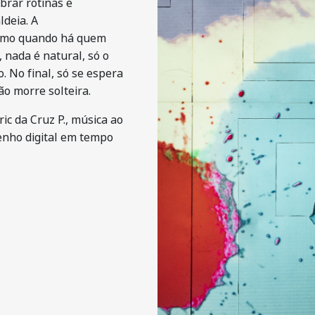
brar rotinas e
ldeia. A
esmo quando há quem
 nada é natural, só o
 No final, só se espera
ão morre solteira.
c da Cruz P., música ao
enho digital em tempo