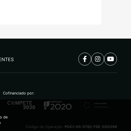
ENTES
Cofinanciado por:
ão de
o
Código de Operação:
POCI-05-5762-FSE-000299