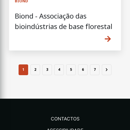
BIOND
Biond - Associação das
bioindústrias de base florestal
1
2
3
4
5
6
7
CONTACTOS