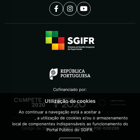
Cofinanciado por:
Utilização de cookies
Ao continuar a navegação está a aceitar a
Política de
©
2026
AGIF
Privacidade
, a utilização de cookies e/ou o armazenamento
local de componentes indispensáveis ao funcionamento do
Código de Operação:
POCI-05-5762-FSE-000299
Portal Público do SGIFR.