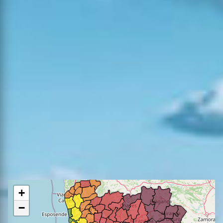
Previsão do Perigo de
Incêndio Rural
VISITAR IPMA
+
−