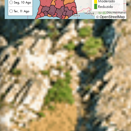
Moderado
Seg, 10 Ago
Reduzido
Ter, 11 Ago
©
OpenStreetMap
Concelho
-
Data
-
Temperatura Mín / Máx
- / -
Intensidade / Direção do
Vento
- / -
Humidade Relativa Mín /