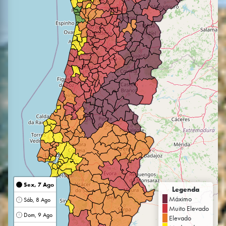
Sex, 7 Ago
Legenda
Máximo
Sáb, 8 Ago
Muito Elevado
Dom, 9 Ago
Elevado