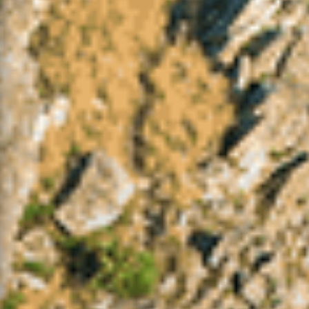
Máx
- / -
Precipitação
-
Perigo de Incêndio Rural
-
(Consulte as condicionantes)
Notícias em Destaque