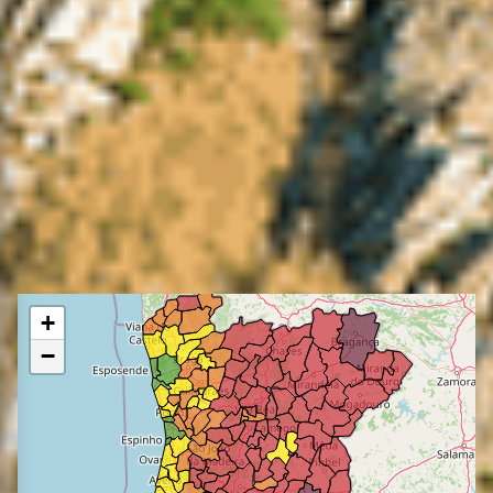
Previsão do Perigo de
Incêndio Rural
VISITAR IPMA
+
−