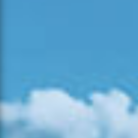
15:56
06-08-
2026
Mato
Mangualde
189
53
4
14:06
06-08-
2026
Mato
Tomar
34
4
2
17:55
04-08-
Povoamento
2026
Pombal
9
3
0
Florestal
16:49
06-08-
2026
Agrícola
Aljustrel
16
6
0
12:42
06-08-
2026
Mato
Amadora
34
8
1
16:58
06-08-
2026
Mato
Alcobaça
2
1
0