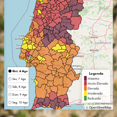
Qui, 6 Ago
Legenda
Máximo
Sex, 7 Ago
Muito Elevado
Sáb, 8 Ago
Elevado
Moderado
Dom, 9 Ago
Reduzido
Seg, 10 Ago
©
OpenStreetMap
Concelho