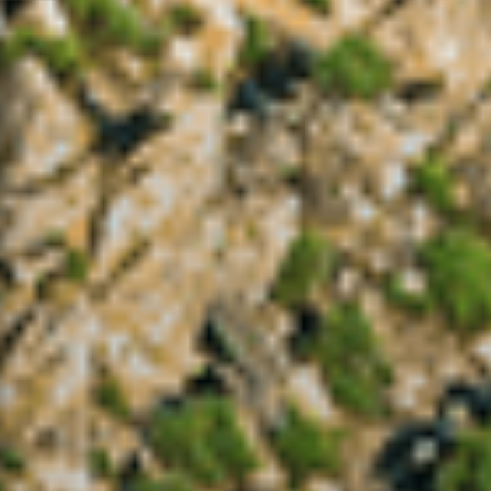
-
Data
-
Temperatura Mín / Máx
- / -
Intensidade / Direção do
Vento
- / -
Humidade Relativa Mín /
Máx
- / -
Precipitação