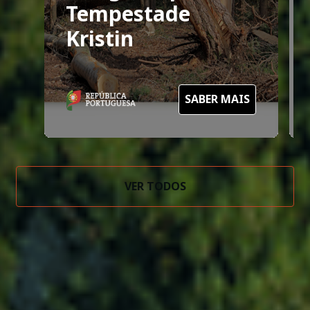
Tempestade
Kristin
SABER MAIS
VER TODOS
Indicadores SGIFR 2020-
2030