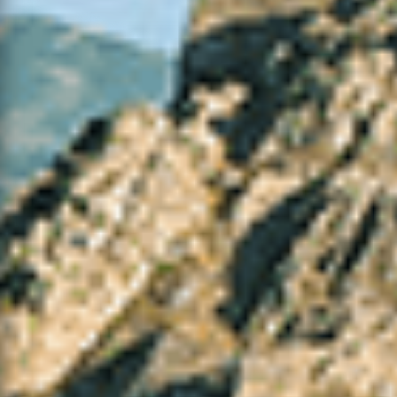
28-07-
2026
Mato
Valpaços
47
17
0
14:01
06-08-
Consolidação
Arcos de
2026
4
1
0
de Rescaldo
Valdevez
17:17
06-08-
2026
Mato
Penafiel
26
4
1
17:29
06-08-
Marco de
2026
Mato
10
4
0
Canaveses
15:28
06-08-
2026
Mato
Valpaços
5
1
0
16:50
06-08-
Mondim de
2026
Mato
5
1
0
Basto
17:07