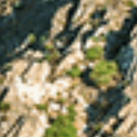
06-08-
Consolidação
Vila Nova de
2026
7
2
0
de Rescaldo
Gaia
09:44
06-08-
Carrazeda
2026
Agrícola
7
2
0
de Ansiães
10:21
06-08-
Consolidação
Ponte da
2026
5
1
0
de Rescaldo
Barca
16:20
06-08-
Povoamento
Ponte de
2026
30
9
0
Florestal
Lima
15:55