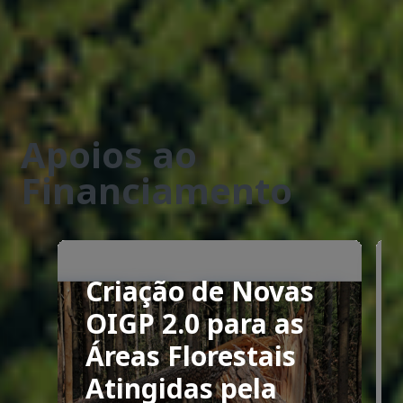
Continental - Comissão
Técnica Independente
VER TODAS
Apoios ao
Financiamento
Apoios ao financiamento
Criação de Novas
OIGP 2.0 para as
Áreas Florestais
Atingidas pela