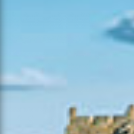
06-08-
Consolidação
2026
Águeda
5
1
0
de Rescaldo
15:20
06-08-
2026
Mato
Bombarral
14
4
0
15:51
06-08-
2026
Mato
Tomar
30
6
1
17:08
06-08-
Consolidação
2026
Leiria
2
1
0
de Rescaldo
10:18
03-08-
Oliveira de
2026
Mato
5
1
0
Frades
12:04
06-08-
Paços de
2026
Mato
6
2
0
Ferreira
17:38