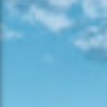
15:28
06-08-
2026
Agrícola
Bombarral
15
4
0
16:40
06-08-
2026
Mato
Covilhã
32
7
1
16:25
06-08-
Castro
2026
Mato
0
0
0
Verde
15:14
06-08-
2026
Mato
Abrantes
62
15
1
16:40
05-08-
2026
Mato
Abrantes
0
0
0
13:38
05-08-
Povoamento
2026
Mação
15
5
0
Florestal
13:35