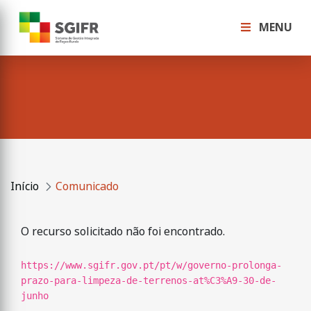
MENU
Início
Comunicado
O recurso solicitado não foi encontrado.
https://www.sgifr.gov.pt/pt/w/governo-prolonga-
prazo-para-limpeza-de-terrenos-at%C3%A9-30-de-
junho