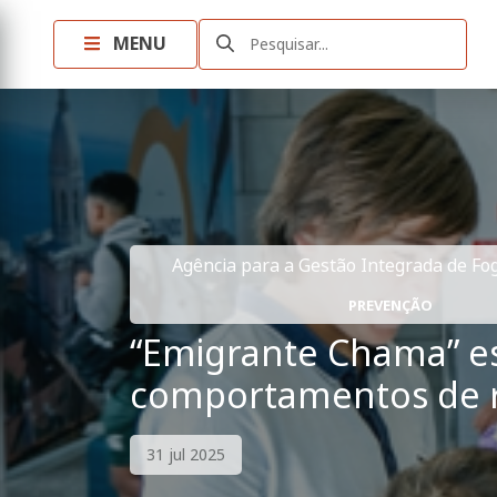
MENU
Pesquisar...
Agência para a Gestão Integrada de Fogo
PREVENÇÃO
“Emigrante Chama” est
comportamentos de ri
31 jul 2025