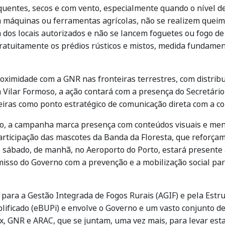
uentes, secos e com vento, especialmente quando o nível de 
em máquinas ou ferramentas agrícolas, não se realizem que
 dos locais autorizados e não se lancem foguetes ou fogo de 
 gratuitamente os prédios rústicos e mistos, medida fundamen
oximidade com a GNR nas fronteiras terrestres, com distribu
 Vilar Formoso, a ação contará com a presença do Secretário 
eiras como ponto estratégico de comunicação direta com a 
aro, a campanha marca presença com conteúdos visuais e me
rticipação das mascotes da Banda da Floresta, que reforça
No sábado, de manhã, no Aeroporto do Porto, estará presente 
sso do Governo com a prevenção e a mobilização social par
a para a Gestão Integrada de Fogos Rurais (AGIF) e pela Est
ificado (eBUPi) e envolve o Governo e um vasto conjunto de 
x, GNR e ARAC, que se juntam, uma vez mais, para levar e