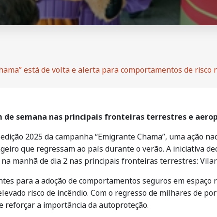
hama” está de volta e alerta para comportamentos de risco 
m de semana nas principais fronteiras terrestres e aero
a edição 2025 da campanha “Emigrante Chama”, uma ação naci
eiro que regressam ao país durante o verão. A iniciativa d
 na manhã de dia 2 nas principais fronteiras terrestres: Vil
igrantes para a adoção de comportamentos seguros em espaço
levado risco de incêndio. Com o regresso de milhares de po
o e reforçar a importância da autoproteção.