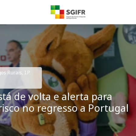
s Rurais, I.P.
á de volta e alerta para
sco no regresso a Portugal