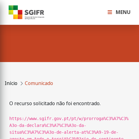
MENU
Início
Comunicado
O recurso solicitado não foi encontrado.
https://www.sgifr.gov.pt/pt/w/prorroga%C3%A7%C3%
A3o-da-declara%C3%A7%C3%A3o-da-
situa%C3%A7%C3%A3o-de-alerta-at%C3%A9-19-de-