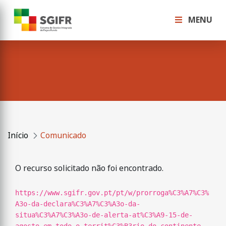
MENU
Início
Comunicado
O recurso solicitado não foi encontrado.
https://www.sgifr.gov.pt/pt/w/prorroga%C3%A7%C3%
A3o-da-declara%C3%A7%C3%A3o-da-
situa%C3%A7%C3%A3o-de-alerta-at%C3%A9-15-de-