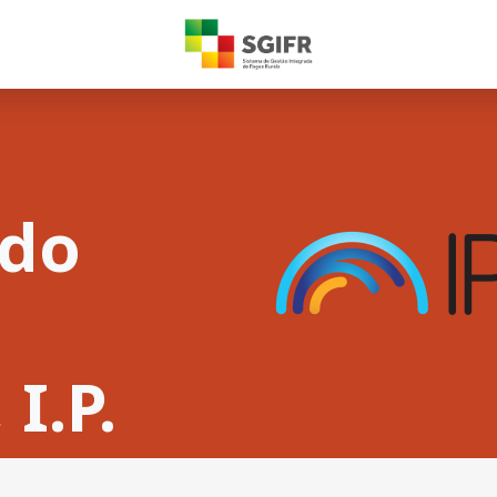
 do
I.P.