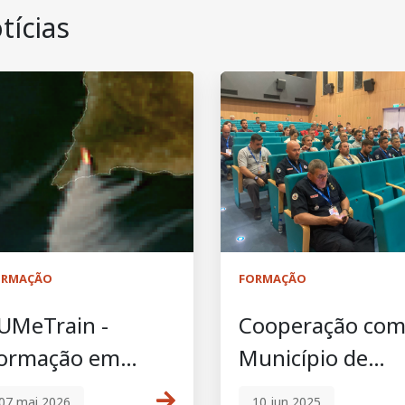
tícias
ORMAÇÃO
FORMAÇÃO
UMeTrain -
Cooperação co
ormação em
Município de
ados de satélite
Pedrógão Grand
07 mai 2026
10 jun 2025