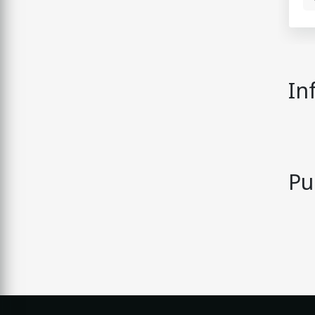
p
r
2
In
Pu