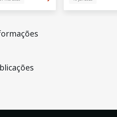
ara incêndios
urais | 1–3 junho
026
formações
blicações